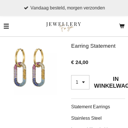
Ga
Vandaag besteld, morgen verzonden
direct
naar
de
hoofdinhoud
Earring Statement
€ 24,00
IN
WINKELWA
Statement Earrings
Stainless Steel