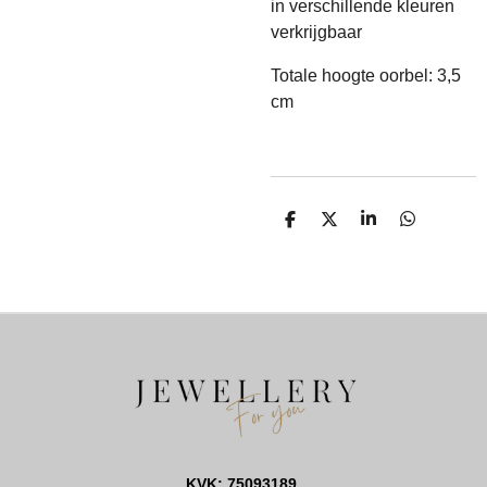
in verschillende kleuren
verkrijgbaar
Totale hoogte oorbel: 3,5
cm
D
D
S
D
E
E
H
E
L
E
A
L
E
L
R
E
N
E
N
KVK: 75093189