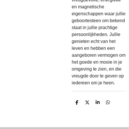
en magnetische
eigenschappen waar jullie
geboortesteen om bekend
staat in jullie prachtige
persoonlijkheden. Jullie
genieten echt van het
leven en hebben een
aangeboren vermogen om
het goede en mooie in je
omgeving te zien, en die
vreugde door te geven op
iedereen om je heen.
D
D
S
D
E
E
H
E
L
E
A
L
E
L
R
E
N
E
N