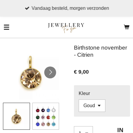
Ga
Vandaag besteld, morgen verzonden
direct
naar
de
hoofdinhoud
Birthstone november
- Citrien
€ 9,00
Kleur
IN