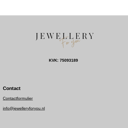
L
E
A
L
E
L
R
E
N
E
N
KVK: 75093189
Contact
Contactformulier
info@jewelleryforyou.nl