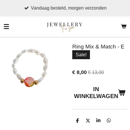
Ga
Vandaag besteld, morgen verzonden
direct
naar
de
hoofdinhoud
Ring Mix & Match - E
Sale!
€ 8,00
€ 13,00
IN
WINKELWAGEN
D
D
S
D
E
E
H
E