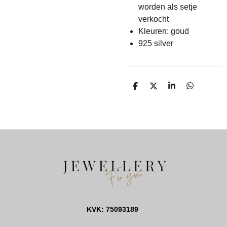
worden als setje
verkocht
Kleuren: goud
925 silver
D
D
S
D
E
E
H
E
L
E
A
L
E
L
R
E
N
E
N
KVK: 75093189