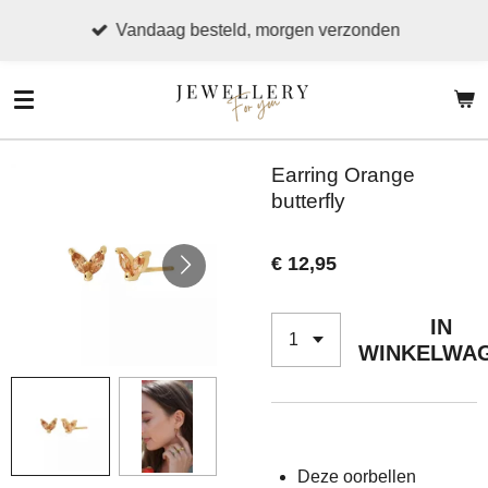
Ga
Vandaag besteld, morgen verzonden
direct
naar
de
hoofdinhoud
Earring Orange
butterfly
€ 12,95
IN
WINKELWA
Deze oorbellen