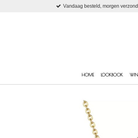
Vandaag besteld, morgen verzon
Ga
direct
naar
de
hoofdinhoud
HOME
LOOKBOOK
WIN