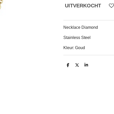
UITVERKOCHT
Necklace Diamond
Stainless Steel
Kleur: Goud
D
D
S
E
E
H
L
E
A
E
L
R
N
E