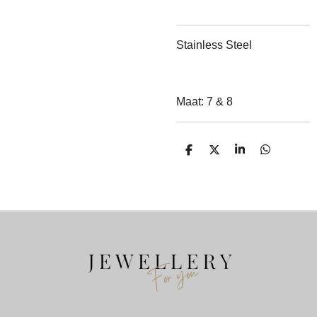
Stainless Steel
Maat: 7 & 8
D
D
S
D
E
E
H
E
L
E
A
L
E
L
R
E
N
E
N