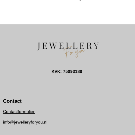
E
E
H
E
L
E
A
L
E
L
R
E
N
E
N
KVK: 75093189
Contact
Contactformulier
info@jewelleryforyou.nl