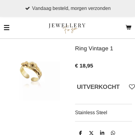
Ga
Vandaag besteld, morgen verzonden
direct
naar
de
hoofdinhoud
Ring Vintage 1
€ 18,95
UITVERKOCHT
Stainless Steel
D
D
S
D