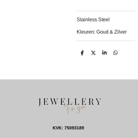
Stainless Steel
Kleuren: Goud & Zilver
D
D
S
D
E
E
H
E
L
E
A
L
E
L
R
E
N
E
N
KVK: 75093189