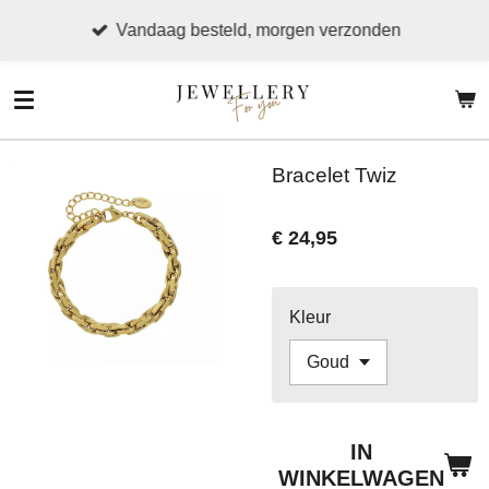
Ga
Vandaag besteld, morgen verzonden
direct
naar
de
hoofdinhoud
Bracelet Twiz
€ 24,95
Kleur
IN
WINKELWAGEN