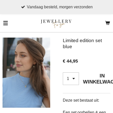
Ga
Vandaag besteld, morgen verzonden
direct
naar
de
hoofdinhoud
Limited edition set
blue
€ 44,95
IN
WINKELWA
Deze set bestaat uit:
Een set oorbellen & een