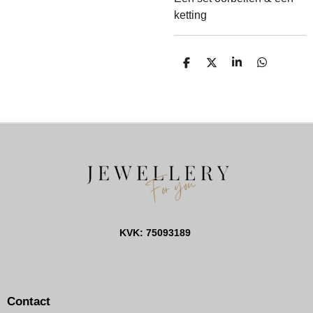
ketting
D
D
S
D
E
E
H
E
L
E
A
L
E
L
R
E
N
E
N
KVK: 75093189
Contact