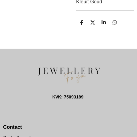
Kleur: Goud
D
D
S
D
E
E
H
E
L
E
A
L
E
L
R
E
N
E
N
KVK: 75093189
Contact