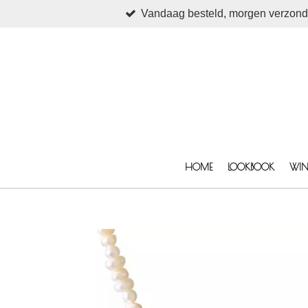
Vandaag besteld, morgen verzon
Ga
direct
naar
de
hoofdinhoud
HOME
LOOKBOOK
WIN