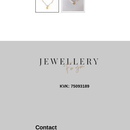
KVK: 75093189
Contact