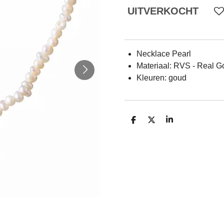
UITVERKOCHT
Necklace Pearl
Materiaal: RVS - Real G
Kleuren: goud
D
D
S
E
E
H
L
E
A
E
L
R
N
E