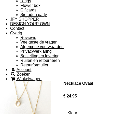
Rings
Flower box
Giftcards
Sieraden party
JFY SHOPPER
DESIGN YOUR OWN
Contact
Overig
Reviews
Veelgestelde vragen
Algemene voorwaarden
Privacyverklaring
Bestelling en levering
Ruilen en retourneren
Retourformulier
Account
Zoeken
Winkelwagen
Necklace Ovaal
€ 24,95
Kleur