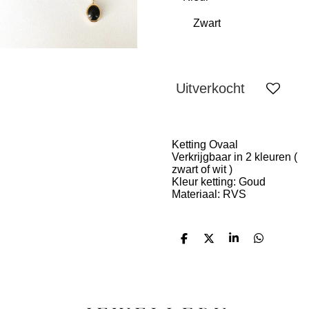
Uitverkocht
Ketting Ovaal
Verkrijgbaar in 2 kleuren (
zwart of wit )
Kleur ketting: Goud
Materiaal: RVS
D
D
S
D
e
e
h
e
l
e
a
l
e
l
r
e
n
e
n