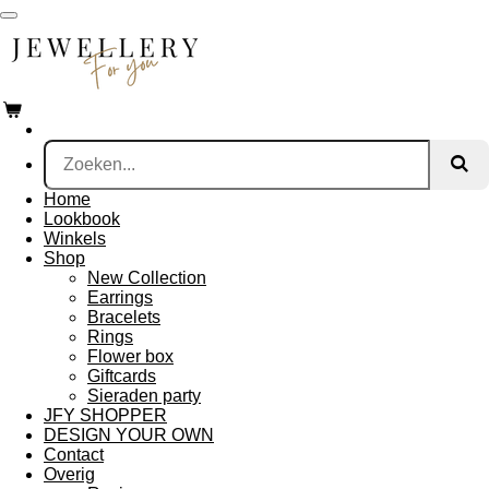
Ga
direct
naar
de
hoofdinhoud
Home
Lookbook
Winkels
Shop
New Collection
Earrings
Bracelets
Rings
Flower box
Giftcards
Sieraden party
JFY SHOPPER
DESIGN YOUR OWN
Contact
Overig