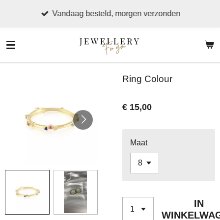
Ga
Vandaag besteld, morgen verzonden
direct
naar
de
hoofdinhoud
Ring Colour
€ 15,00
Maat
IN
WINKELWA