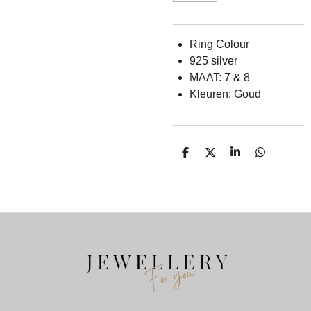
Ring Colour
925 silver
MAAT: 7 & 8
Kleuren: Goud
D
D
S
D
E
E
H
E
L
E
A
L
E
L
R
E
N
E
N