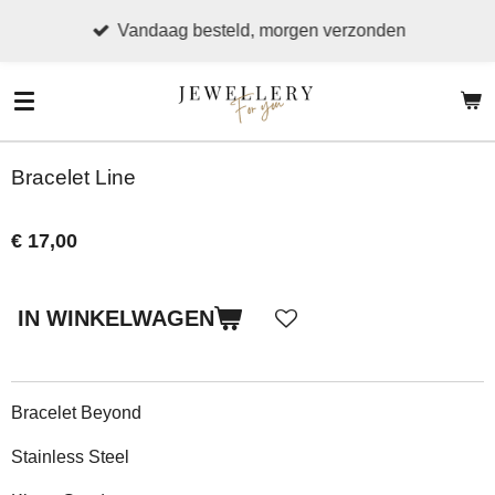
Ga
Vandaag besteld, morgen verzonden
direct
naar
de
hoofdinhoud
Bracelet Line
€ 17,00
IN WINKELWAGEN
Bracelet Beyond
Stainless Steel