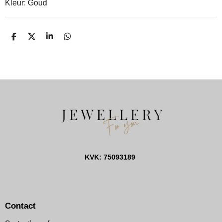
Kleur: Goud
D
D
S
D
E
E
H
E
L
E
A
L
E
L
R
E
N
E
N
KVK: 75093189
Contact